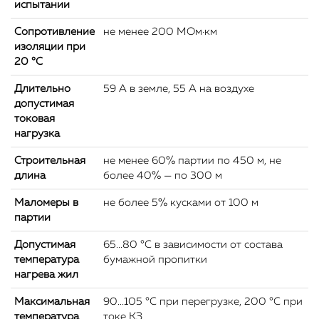
испытании
Сопротивление
не менее 200 МОм·км
изоляции при
20 °С
Длительно
59 А в земле, 55 А на воздухе
допустимая
токовая
нагрузка
Строительная
не менее 60% партии по 450 м, не
длина
более 40% — по 300 м
Маломеры в
не более 5% кусками от 100 м
партии
Допустимая
65...80 °C в зависимости от состава
температура
бумажной пропитки
нагрева жил
Максимальная
90...105 °C при перегрузке, 200 °C при
температура
токе КЗ