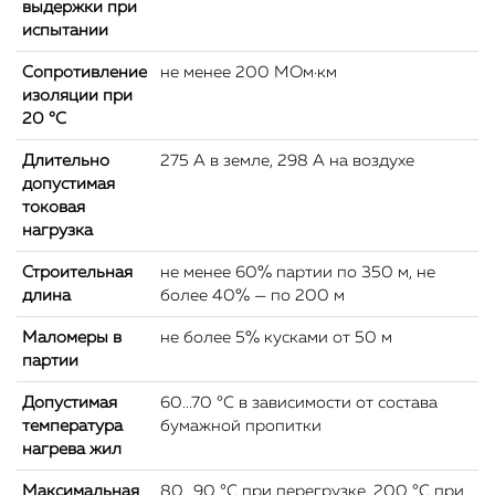
выдержки при
испытании
Сопротивление
не менее 200 МОм·км
изоляции при
20 °С
Длительно
275 А в земле, 298 А на воздухе
допустимая
токовая
нагрузка
Строительная
не менее 60% партии по 350 м, не
длина
более 40% — по 200 м
Маломеры в
не более 5% кусками от 50 м
партии
Допустимая
60...70 °C в зависимости от состава
температура
бумажной пропитки
нагрева жил
Максимальная
80...90 °C при перегрузке, 200 °C при