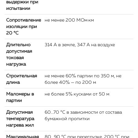
выдержки при
испытании
Сопротивление
не менее 200 МОм·км
изоляции при
20 °С
Длительно
314 А в земле, 347 А на воздухе
допустимая
токовая
нагрузка
Строительная
не менее 60% партии по 350 м, не
длина
более 40% — по 200 м
Маломеры в
не более 5% кусками от 50 м
партии
Допустимая
60...70 °C в зависимости от состава
температура
бумажной пропитки
нагрева жил
Максимальная
80...90 °C при перегрузке, 200 °C при